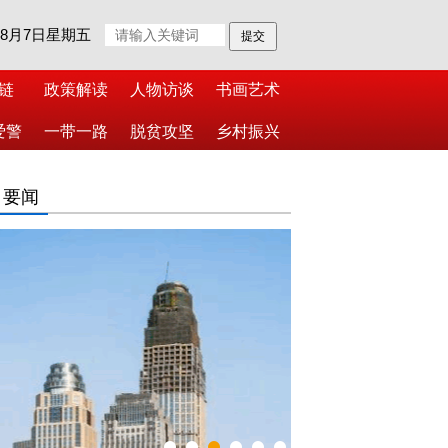
年8月7日星期五
链
政策解读
人物访谈
书画艺术
爱警
一带一路
脱贫攻坚
乡村振兴
日要闻