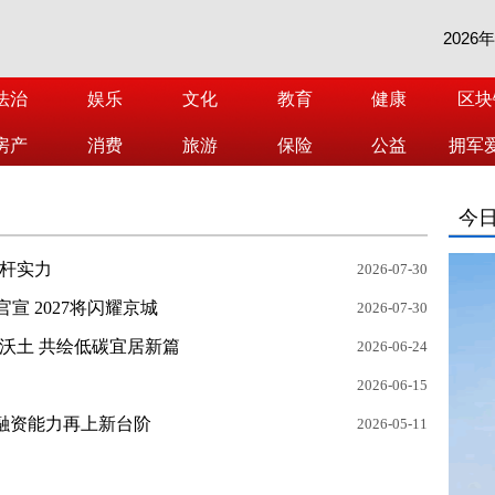
2026
法治
娱乐
文化
教育
健康
区块
房产
消费
旅游
保险
公益
拥军
今
标杆实力
2026-07-30
宣 2027将闪耀京城
2026-07-30
融沃土 共绘低碳宜居新篇
2026-06-24
2026-06-15
场融资能力再上新台阶
2026-05-11