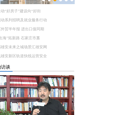
动“好房子”建设向“好街
启动系列招聘及就业服务行动
冀外贸半年报 进出口值同期
出海”拓新路 石家庄市藁
届雄安未来之城场景汇雄安网
北雄安新区轨道快线运营安全
物访谈