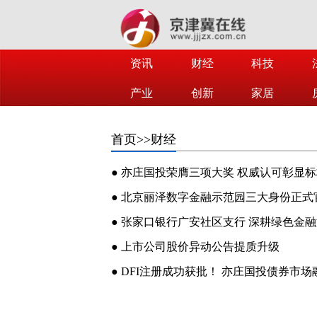
资讯
财经
科技
产业
创新
家居
首页
>>财经
● 亦庄国投荣膺三项大奖 权威认可彰显
● 北京丽泽数字金融示范园三大身份正式官
● 张家口银行广安社区支行 深耕绿色金
● 上市公司股价异动公告提质升级
● DFI注册成功获批！ 亦庄国投债券市