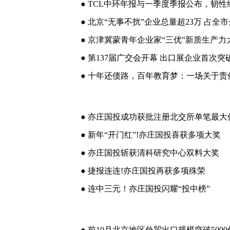
● TCL中环年报与一季度季报公布，韧
● 北京“无事不扰”企业总量超23万 占全市企
● 京津冀蒙青年企业家“三优”新质生产
● 第137届广交会开幕 出口展企业首次突
● 十年还债路，百年教育梦：一场关于责
● 亦庄国投成功获批注册北交所单笔最大
● 新年“开门红”!亦庄国投喜获多项大奖
● 亦庄国投斩获清科研究中心双料大奖
● 捷报连连!亦庄国投再获多项殊荣
● 连中三元！亦庄国投闪耀“投中榜”
● 前10月北京地区外贸出口规模突破500