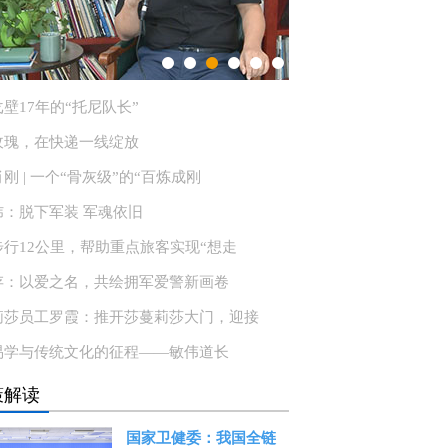
壁17年的“托尼队长”
玫瑰，在快递一线绽放
刚 | 一个“骨灰级”的“百炼成刚
炜：脱下军装 军魂依旧
步行12公里，帮助重点旅客实现“想走
存：以爱之名，共绘拥军爱警新画卷
莉莎员工罗霞：推开莎蔓莉莎大门，迎接
易学与传统文化的征程——敏伟道长
策解读
国家卫健委：我国全链