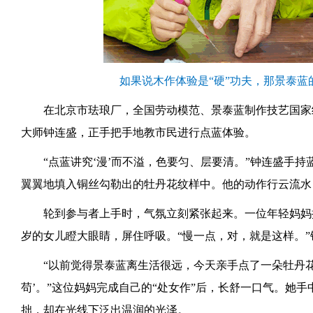
如果说木作体验是“硬”功夫，那景泰蓝
在北京市珐琅厂，全国劳动模范、景泰蓝制作技艺国家
大师钟连盛，正手把手地教市民进行点蓝体验。
“点蓝讲究‘漫’而不溢，色要匀、层要清。”钟连盛手
翼翼地填入铜丝勾勒出的牡丹花纹样中。他的动作行云流水
轮到参与者上手时，气氛立刻紧张起来。一位年轻妈妈
岁的女儿瞪大眼睛，屏住呼吸。“慢一点，对，就是这样。
“以前觉得景泰蓝离生活很远，今天亲手点了一朵牡丹
苟’。”这位妈妈完成自己的“处女作”后，长舒一口气。她
拙，却在光线下泛出温润的光泽。