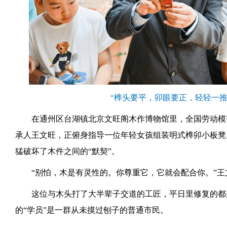
“榫头要平，卯眼要正，轻轻一推
在通州区台湖镇北京文旺阁木作博物馆里，全国劳动模
承人王文旺，正俯身指导一位年轻女孩组装明式榫卯小板凳
猛破坏了木件之间的“默契”。
“别怕，木是有灵性的。你尊重它，它就会配合你。”
这位与木头打了大半辈子交道的工匠，平日里修复的都
的“学员”是一群从未摸过刨子的普通市民。