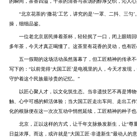
的瞬间，茶香四溢，干茶的清香与茶汤的醇厚交织，沁人心
“北京花茶的‘撒花’工艺，讲究的是‘一罩、二抖、三匀
操，细细品鉴。
一位老北京居民捧着茶杯，轻轻抿了一口，闭上眼睛回
多年茶，今天才真正喝懂了。这茶里有花香的灵动，也有匠
五一假期的这场活动虽然落幕了，但工匠精神的传承不
写下的：“以前觉得‘大国工匠’是电视里的人，今天才发现
守护着这个民族最珍贵的记忆。”
以匠心聚人才，以文化筑生态。当非遗技艺不再是博物
触、心中可感的鲜活体验；当大国工匠走出车间、走出工作
化的根脉便在这一次次互动中悄然延续，工匠精神的种子也
北京，正以这样的方式，让千年文脉焕发新生，让“尊
日益浓厚。而这，或许就是“大国工匠·非遗新生”最动人的