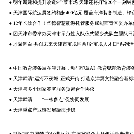
● 明年新建和提升改造9个菜市场 天津还将打造20个一刻钟
● 天津国际航运展签约额超400亿元 覆盖海洋装备制造、
● 12年长效合作！华德智慧能源托管服务赋能西青区委办
● 团天津市委举办天津市示范性入队仪式暨少先队主题队日
● 中国教育装备展在津开幕，动码印章AI+教育赋能教育装
● 天津武清“运河不夜城”正式开街 打造京津冀文旅融合新标
● 天津与多个国家签署服务贸易合作协议
● 天津武清——“一核多点”促协同发展
● 天津重点产业链发展蹄疾步稳
● “我们的中国梦·文化进万家”京津冀群众大拜年活动走进