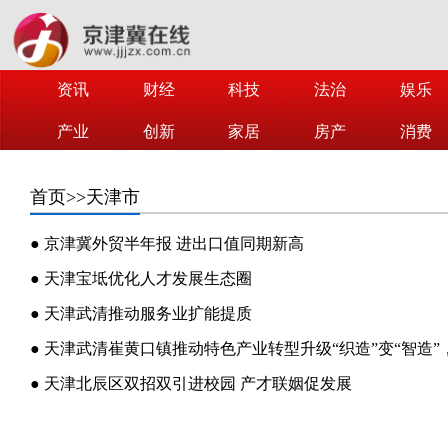
资讯
财经
科技
法治
娱乐
产业
创新
家居
房产
消费
首页
>>天津市
● 京津冀外贸半年报 进出口值同期新高
● 天津宝坻优化人才发展生态圈
● 天津武清推动服务业扩能提质
● 天津北辰区双招双引进校园 产才联姻促发展