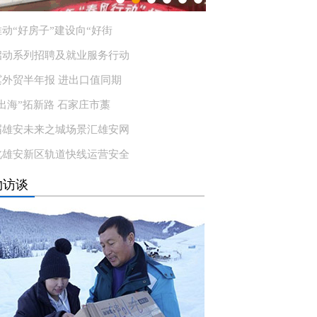
动“好房子”建设向“好街
启动系列招聘及就业服务行动
冀外贸半年报 进出口值同期
出海”拓新路 石家庄市藁
届雄安未来之城场景汇雄安网
北雄安新区轨道快线运营安全
物访谈