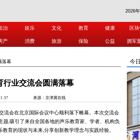
2026
法治
娱乐
文化
教育
健康
区块
房产
消费
旅游
保险
公益
拥军
今
满落幕
育行业交流会圆满落幕
51:37
来源：京津冀在线
业交流会在北京国际会议中心顺利落下帷幕。本次交流会
一主题,吸引了来自全国各地的声乐教育家、学者、机构负
声乐教育的现状与未来,分享创新教学理念与实践经验。