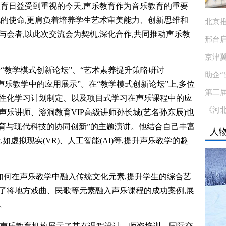
教育日益受到重视的今天,声乐教育作为音乐教育的重要
化的使命,更肩负着培养学生艺术审美能力、创新思维和
北京推
会者,以此次交流会为契机,深化合作,共同推动声乐教
邢台
京津
“教学模式创新论坛”、“艺术素养提升策略研讨
助企“
声乐教学中的应用展示”。在“教学模式创新论坛”上,多位
第三
性化学习计划制定、以及项目式学习在声乐课程中的应
《河
乐讲师、溶洞教育VIP高级讲师孙长城(艺名孙东辰)也
教育与现代科技的协同创新”的主题演讲。他结合自己丰富
人
虚拟现实(VR)、人工智能(AI)等,提升声乐教学的趣
如何在声乐教学中融入传统文化元素,提升学生的综合艺
了将地方戏曲、民歌等元素融入声乐课程的成功案例,展
。