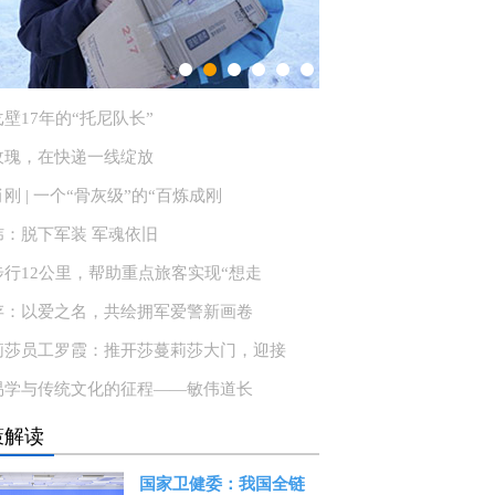
壁17年的“托尼队长”
玫瑰，在快递一线绽放
刚 | 一个“骨灰级”的“百炼成刚
炜：脱下军装 军魂依旧
步行12公里，帮助重点旅客实现“想走
存：以爱之名，共绘拥军爱警新画卷
莉莎员工罗霞：推开莎蔓莉莎大门，迎接
易学与传统文化的征程——敏伟道长
策解读
国家卫健委：我国全链