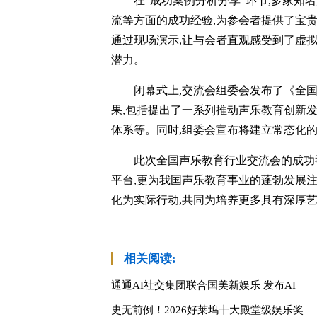
在“成功案例分析分享”环节,多家知
流等方面的成功经验,为参会者提供了宝
通过现场演示,让与会者直观感受到了虚拟现
潜力。
闭幕式上,交流会组委会发布了《全
果,包括提出了一系列推动声乐教育创新
体系等。同时,组委会宣布将建立常态化
此次全国声乐教育行业交流会的成功
平台,更为我国声乐教育事业的蓬勃发展
化为实际行动,共同为培养更多具有深厚
相关阅读:
通通AI社交集团联合国美新娱乐 发布AI
史无前例！2026好莱坞十大殿堂级娱乐奖