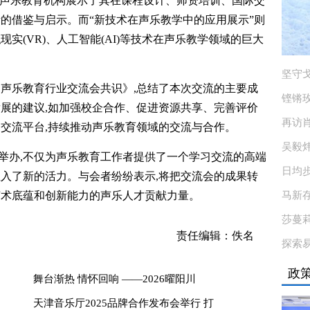
名声乐教育机构展示了其在课程设计、师资培训、国际交
贵的借鉴与启示。而“新技术在声乐教学中的应用展示”则
实(VR)、人工智能(AI)等技术在声乐教学领域的巨大
坚守戈
国声乐教育行业交流会共识》,总结了本次交流的主要成
铿锵
发展的建议,如加强校企合作、促进资源共享、完善评价
再访肖
的交流平台,持续推动声乐教育领域的交流与合作。
吴毅
举办,不仅为声乐教育工作者提供了一个学习交流的高端
日均
注入了新的活力。与会者纷纷表示,将把交流会的成果转
艺术底蕴和创新能力的声乐人才贡献力量。
马新
莎蔓
责任编辑：佚名
探索
政
舞台渐热 情怀回响 ——2026曜阳川
天津音乐厅2025品牌合作发布会举行 打