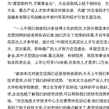
为“冀望新时代 才聚黄金台”。大会采取线上线下相结合、
大会、重点产业人才技术项目对接洽谈、共建“河北省招才
源服务有限公司战略合作签约等系列招才引智主题活动。
“一上午我们就收到20多份博士生的简历,大部分都是来
负责招聘的徐老师告诉记者,他们开出了优厚的待遇,不仅年
高层次人才来学校。据介绍,“中国河北高层次人才引进交流大会
大、层次最高、影响最广的人才智力交流盛会。本届交流大会
参会,其中大型国企60家,重点高校、科研院所、医院等事业单位
知名民营企业、上市公司等150余家;共发布人才需求1.2万
“参加本次对接交流我们还是很有收获的,今天上午我们
技术需求,介绍了我们的研究优势。”在本次大会的产业人才
大学机电学院教授、博士生导师于亚婷说,“这样的平台很好
求,企业也能了解我们的研究优势,可以帮助我们把研究优势
地。”河北地质大学技术中心主任曹秀玲告诉记者,他们现在
系到了电子科技大学,正好把他们的痛点解决了,希望后续还