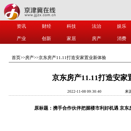
资讯
财经
科技
法治
娱乐
产业
创新
家居
房产
消费
首页
>>
房产
>>
京东房产11.11打造安家置业新体验
京东房产11.11打造安
2022-11-08 09:30:40
来
原标题：携手合作伙伴把握楼市利好机遇 京东房